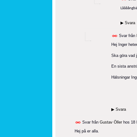
Låååångbän
▶
Svara
Svar från
Hej Inger heter
Ska göra vad j
En sista anstr
Hälsningar Ing
▶
Svara
Svar från
Gustav Öller
hos
18 
Hej på er alla.