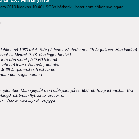
ars 2010 klockan 10.46 i
SCBs båtbank - båtar som söker nya ägare
on:
ubben på 1980-talet. Står på land i Västerås sen 15 år (tidigare Hundudden).
ast till Mistral 1973, den ligger bredvid
foto från slutet på 1960-talet då
inte stå kvar i Västerås, det ska
är 89 år gammal och vill ha en
rdare och segel hemma.
av september. Mahognybåt med stålspant på cc 600, ett träspant mellan. Bra
rlängd, sittbrunn flyttad akteröver, en
durk. Verkar vara blyköl. Snygga