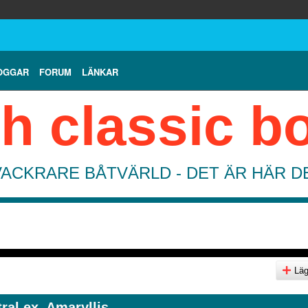
OGGAR
FORUM
LÄNKAR
h classic b
VACKRARE BÅTVÄRLD - DET ÄR HÄR 
Lägg
ral ex. Amaryllis