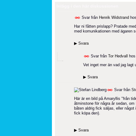
Inlägg i den här diskussionen
Svar från
Henrik Widstrand
ho
Har ni fåtten prislapp? Pratade med
med komunikationen med ägaren som
▶
Svara
Svar från
Tor Hedvall
ho
Vet inget mer än vad jag lagt
▶
Svara
Svar från
St
Här är en bild på Amaryllis "från ti
åtminstone för några år sedan, om 
båten aldrig fick säljas, eller någo
fick köpa den).
▶
Svara