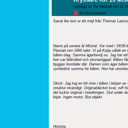
Upplagd av
Tor Hedvall
den 21 M
Se diskussioner
Saxat lite text ur ett mejl från Thomas Larss
Namn på senare år Mistral. Var med i SK95:kl
Plastad sen 1960 talet. Vi på Katja sålde en m
båten idag. Samma ägarfamilj nu. Jag har ett 
hon var blåmålad och skonarriggad. Båten får 
byggas bostäder där. Damen som äger båten 
symbolisk summa för båten. Hon har utombo
Skick: Jag tog en titt inne i båten i början 
struktur invändigt. Originaldäcket kvar, ruff fö
del luckor original i inredningen. Slut under 
linjer. Ingen motor. Bra objekt.
Historia