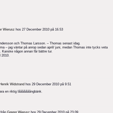
or Wierusz
hos
27 December 2010 på 16.53
Andersson och Thomas Larsson. – Thomas senast idag.
ma – jag väntar på anrop sedan april/ juni, medan Thomas inte tycks veta
 Kanske någon annan får bättre tur.
l 2010.
Henrik Widstrand
hos
29 December 2010 på 9.51
ara en riktig lååååååångbänk.
 från
Gregor Wierusz
hos
29 December 2010 på 23.09