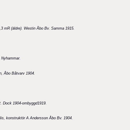
9,3 mR (äldre). Westin Åbo Bv. Samma 1915.
m, Nyhammar.
n, Åbo Båtvarv 19
04.
tt. Dock 1904-ombyggd1919.
is, konstruktör A Andersson Åbo Bv. 1904.