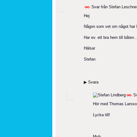
Svar från
Stefan Leschne
Hej
Någon som vet om något har hä
Har ev. ett bra hem till båten..
Hälsar
Stefan
▶
Svara
Sv
Hör med Thomas Larsson
Lycka till!
Mvh