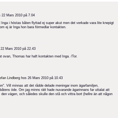
s
22 Mars 2010 på 7.04
 Inga i höstas båten flyttad ej super akut men det verkade vara lite knepigt
 ej är Inga hon bara förmedlar kontakten.
s
22 Mars 2010 på 22.43
 ut ovan, Thomas har haft kontakten med Inga. /Tor.
efan Lindberg
hos
26 Mars 2010 på 10.43
den". Vill minnas att det rådde delade meningar inom ägarfamiljen,
båtens öde. Om jag minns rätt hade nuvarande ägarinnans far uttalat att
t i den vägen, och således skulle den stå och vittra bort (hellre än att någon