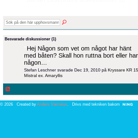
(1)
Besvarade diskussioner (1)
"
Hej Någon som vet om något har hänt
med båten? Skall hon ruttna bort eller har
någon…
"
Stefan Leschner svarade Dec 19, 2010 på
Kryssare KR 1
Mistral ex. Amaryllis
© 2026 Created by
Anders Værnéus
. Drivs med tekniken bakom