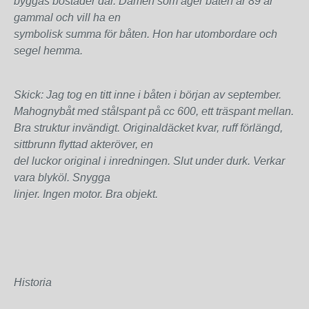
byggas bostäder där. Damen som äger båten är 89 år
gammal och vill ha en
symbolisk summa för båten. Hon har utombordare och
segel hemma.
Skick: Jag tog en titt inne i båten i början av september.
Mahognybåt med stålspant på cc 600, ett träspant mellan.
Bra struktur invändigt. Originaldäcket kvar, ruff förlängd,
sittbrunn flyttad akteröver, en
del luckor original i inredningen. Slut under durk. Verkar
vara blyköl. Snygga
linjer. Ingen motor. Bra objekt.
Historia