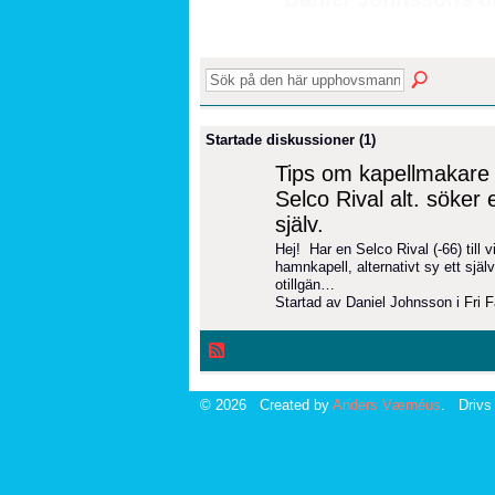
Startade diskussioner (1)
Tips om kapellmakare a
Selco Rival alt. söker 
själv.
Hej! Har en Selco Rival (-66) till vi
hamnkapell, alternativt sy ett själv
otillgän…
Startad av Daniel Johnsson i
Fri F
© 2026 Created by
Anders Værnéus
. Drivs