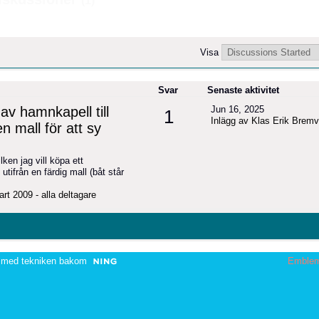
(1)
Visa
Svar
Senaste aktivitet
v hamnkapell till
Jun 16, 2025
1
Inlägg av Klas Erik Bremv
en mall för att sy
lken jag vill köpa ett
 utifrån en färdig mall (båt står
art 2009 - alla deltagare
 med tekniken bakom
Emble