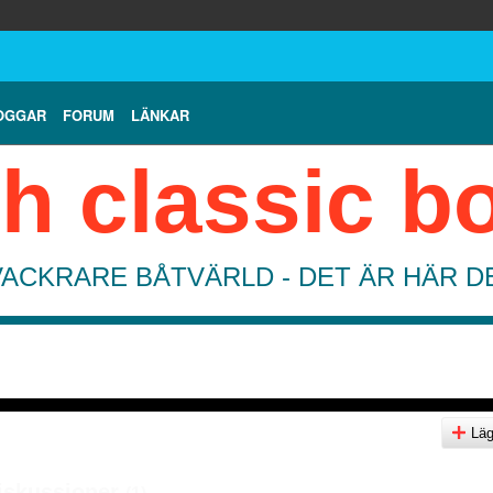
OGGAR
FORUM
LÄNKAR
h classic b
VACKRARE BÅTVÄRLD - DET ÄR HÄR 
Lägg
iskussioner