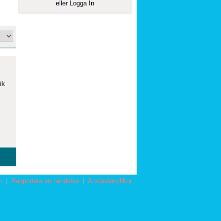
eller
Logga In
ik
m
|
Rapportera en händelse
|
Användarvillkor