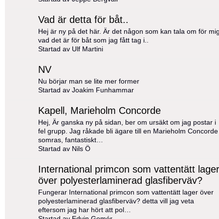
Vad är detta för båt..
Hej är ny på det här. Är det någon som kan tala om för mi
vad det är för båt som jag fått tag i..
Startad av Ulf Martini
NV
Nu börjar man se lite mer former
Startad av Joakim Funhammar
Kapell, Marieholm Concorde
Hej, Är ganska ny på sidan, ber om ursäkt om jag postar i
fel grupp. Jag råkade bli ägare till en Marieholm Concorde 
somras, fantastiskt…
Startad av Nils Ö
International primcon som vattentätt lage
över polyesterlaminerad glasfiberväv?
Fungerar International primcon som vattentätt lager över
polyesterlaminerad glasfiberväv? detta vill jag veta
eftersom jag har hört att pol…
Startad av Edvin Gomér