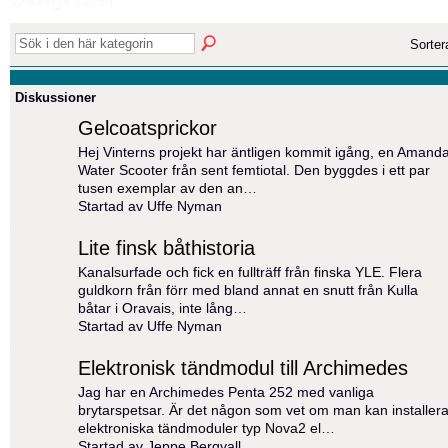
(179)
Sorte
Diskussioner
Gelcoatsprickor
Hej Vinterns projekt har äntligen kommit igång, en Amand
Water Scooter från sent femtiotal. Den byggdes i ett par
tusen exemplar av den an…
Startad av Uffe Nyman
Lite finsk båthistoria
Kanalsurfade och fick en fullträff från finska YLE. Flera
guldkorn från förr med bland annat en snutt från Kulla
båtar i Oravais, inte lång…
Startad av Uffe Nyman
Elektronisk tändmodul till Archimedes
Jag har en Archimedes Penta 252 med vanliga
brytarspetsar. Är det någon som vet om man kan installer
elektroniska tändmoduler typ Nova2 el…
Startad av Jeppe Bergvall