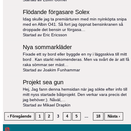
Flödande förgasare Solex
Idag skulle jag ta premiärturen med min nyinköpta snipa
med en Albin O41. Så fort jag öppnat bensinkranen så
droppade det bensin ur förgasa…
Startad av Eric Ericsson
Nya sommarkläder
Fixade ett sy bord eller byggde en ny i läggsskiva till mitt
bord . Kan starkt rekomenderas. Men va svårt de är att få
raka sömmar.ser mäst…
Startad av Joakim Funhammar
Projekt sea gun
Hej, Jag fann denna hemsidan när jag sökte efter info till
mitt nyss startade båtprojekt. Den verkar vara precis det
jag behöver:). Nåväl,…
Startad av Mikael Drapkin
‹ Föregående
1
2
3
4
5
…
18
Nästa ›