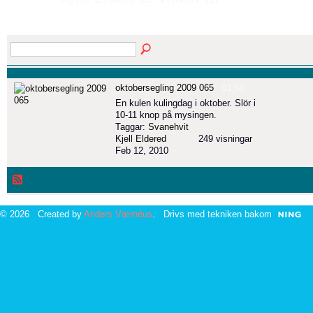
oktobersegling 2009 065
01:34
En kulen kulingdag i oktober. Slör i
10-11 knop på mysingen.
Taggar:
Svanehvit
Kjell Eldered
249 visningar
Feb 12, 2010
© 2026 Created by
Anders Værnéus
. Drivs med tekniken bakom