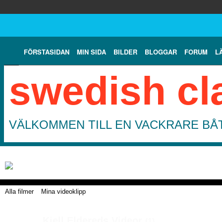
FÖRSTASIDAN
MIN SIDA
BILDER
BLOGGAR
FORUM
L
swedish cl
VÄLKOMMEN TILL EN VACKRARE BÅT
Alla filmer
Mina videoklipp
Kjell Eldereds Videor
(1)