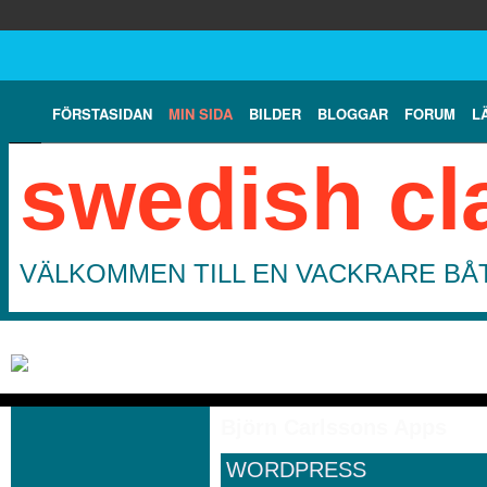
FÖRSTASIDAN
MIN SIDA
BILDER
BLOGGAR
FORUM
L
swedish cl
VÄLKOMMEN TILL EN VACKRARE BÅT
Björn Carlssons Apps
WORDPRESS