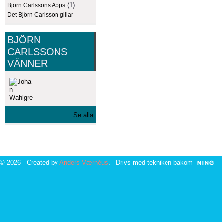
(1)
Björn Carlssons Apps
Det Björn Carlsson gillar
BJÖRN
CARLSSONS
VÄNNER
Se alla
© 2026 Created by
Anders Værnéus
. Drivs med tekniken bakom