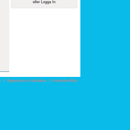
eller
Logga In
m
|
Rapportera en händelse
|
Användarvillkor