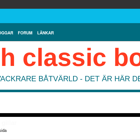
OGGAR
FORUM
LÄNKAR
h classic b
VACKRARE BÅTVÄRLD - DET ÄR HÄR 
gillar
sida