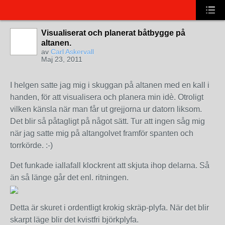
Visualiserat och planerat båtbygge på
altanen.
av
Carl Askervall
Maj 23, 2011
I helgen satte jag mig i skuggan på altanen med en kall i
handen, för att visualisera och planera min idè. Otroligt
vilken känsla när man får ut grejjorna ur datorn liksom.
Det blir så påtagligt på något sätt. Tur att ingen såg mig
när jag satte mig på altangolvet framför spanten och
torrkörde. :-)
Det funkade iallafall klockrent att skjuta ihop delarna. Så
än så länge går det enl. ritningen.
Detta är skuret i ordentligt krokig skräp-plyfa. När det blir
skarpt läge blir det kvistfri björkplyfa.