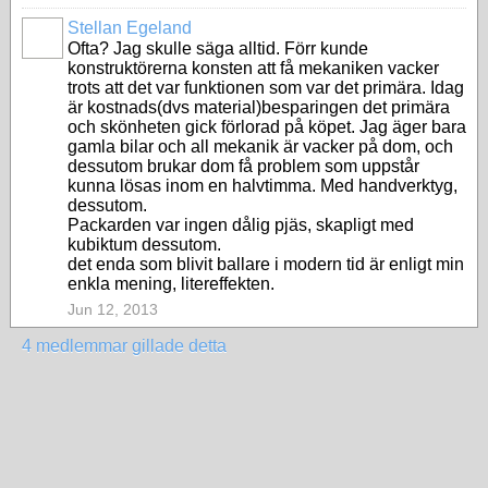
Stellan Egeland
Ofta? Jag skulle säga alltid. Förr kunde
konstruktörerna konsten att få mekaniken vacker
trots att det var funktionen som var det primära. Idag
är kostnads(dvs material)besparingen det primära
och skönheten gick förlorad på köpet. Jag äger bara
gamla bilar och all mekanik är vacker på dom, och
dessutom brukar dom få problem som uppstår
kunna lösas inom en halvtimma. Med handverktyg,
dessutom.
Packarden var ingen dålig pjäs, skapligt med
kubiktum dessutom.
det enda som blivit ballare i modern tid är enligt min
enkla mening, litereffekten.
Jun 12, 2013
4 medlemmar gillade detta