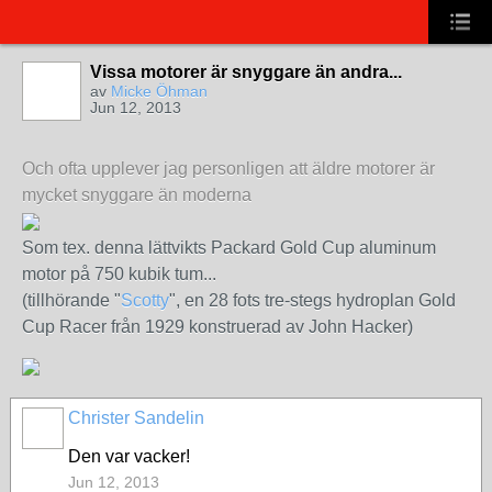
Vissa motorer är snyggare än andra...
av
Micke Öhman
Jun 12, 2013
Och ofta upplever jag personligen att äldre motorer är
mycket snyggare än moderna
Som tex. denna lättvikts Packard Gold Cup aluminum
motor på 750 kubik tum...
(tillhörande "
Scotty
", en 28 fots tre-stegs hydroplan Gold
Cup Racer från 1929 konstruerad av John Hacker)
Christer Sandelin
Den var vacker!
Jun 12, 2013