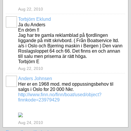
Aug 22, 2010
Torbjörn Eklund
Ja du Anders
En dröm !!
Jag har tre gamla reklamblad på fjordlingen
liggande på mitt skrivbord. ( Från Boatservice ltd.
a/s i Oslo och Bjerring maskin i Bergen ) Den vann
Roslagsloppet 64 och 66. Det finns en och annan
till salu men priserna är rätt höga.
Torbjörn E
Aug 22, 2010
Anders Johnsen
Her er en 1968 mod. med oppussingsbehov til
salgs i Oslo for 20 000 Nkr.
http://www.finn.no/finn/boat/used/object?
finnkode=23979429
Aug 24, 2010