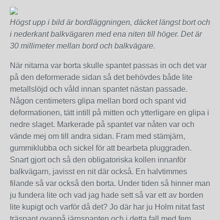
Högst upp i bild är bordläggningen, däcket längst bort och
i nederkant balkvägaren med ena niten till höger. Det är
30 millimeter mellan bord och balkvägare.
När nitarna var borta skulle spantet passas in och det var
på den deformerade sidan så det behövdes både lite
metallslöjd och våld innan spantet nästan passade.
Någon centimeters glipa mellan bord och spant vid
deformationen, tätt intill på mitten och ytterligare en glipa i
nedre slaget. Markerade på spantet var nåten var och
vände mej om till andra sidan. Fram med stämjärn,
gummiklubba och sickel för att bearbeta pluggraden.
Snart gjort och så den obligatoriska kollen innanför
balkvägarn, javisst en nit där också. En halvtimmes
filande så var också den borta. Under tiden så hinner man
ju fundera lite och vad jag hade sett så var ett av borden
lite kupigt och varför då det? Jo där har ju Holm nitat fast
träspant ovanpå järnspanten och i detta fall med fem