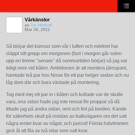
Vårkänslor
av
Tor Hedvall
Mar 26, 2011
Så börjar det kännas som vår i luften och mörkret har
släppt sitt grepp om morgonen (fast i morgon går solen
upp en timme "senare" då sommartiden börjar) så jag var
tidigt nere vid båten. Ambitionen är att montera järnspant,
hämtade två par hos Nisse för ett par helger sedan och nu
låg dom där och bara väntade på montering.
Tog med mej ett par in i båten och kollade var de skulle
vara, ena sidan hade jag inte rensat för proppar så då
tittade jag på andra sidan, rent och fint på borden. Kände
för säkerhets skull på insidan av balkvägaren om det satt
några rester kvar av något, och javisst! Första halvtimmen
gick åt att fila av två nitar som satt kvar.