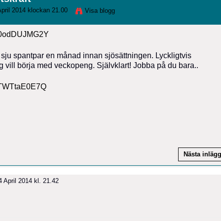
pril 2014 klockan 21.00
Visa blogg
=q0odDUJMG2Y
 sju spantpar en månad innan sjösättningen. Lyckligtvis
 vill börja med veckopeng. Självklart! Jobba på du bara..
=kTWTtaE0E7Q
Nästa inläg
 April 2014 kl. 21.42