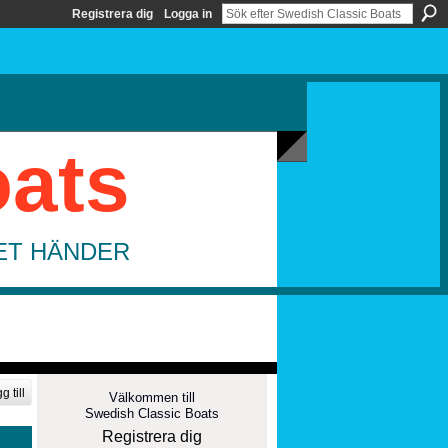
Registrera dig
Logga in
oats
DET HÄNDER
g till
Välkommen till
Swedish Classic Boats
Registrera dig