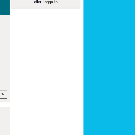
eller
Logga In
g >