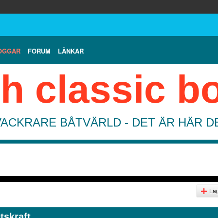
OGGAR
FORUM
LÄNKAR
h classic b
VACKRARE BÅTVÄRLD - DET ÄR HÄR 
Läg
tskraft