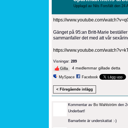
Upplagd av
Nils Forsfält
den 24 A
https://www.youtube.com/watch?v
Gänget på 95:an Britt-Marie beställer
sammanfaller det med att vår sexåring
https://www.youtube.com/watch?v
Visningar:
289
4 medlemmar gillade detta
Gilla
MySpace
Facebook
< Föregående inlägg
Kommentar av
Bo Wahlström
den 24
Underbart!
Barnarbete är underskattat :-)