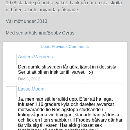
1978 startade på andra rycket. Tänk på när du ska skotta
ur båten att inte använda plåtspade...
Väl mött under 2013.
Med seglarhälsning/Bobby Cyrus
Load Previous Comments
Anders Værnéus
Den gamle slitvargen får göra tjänst in i det sista.
Ser ut att bli en frisk tur till varvet... :-)
Dec 6, 2012
Lasse Modin
Ja, men han ställer alltid upp. Efter att ha legat
infrusen i 16 graders kyla och därefter avverkat
motsvarande tio Roslagslopp studsande i
kulingvågorna vid bryggan, startade han på första
och fick en liten snabbtur till Frodés båtvarv där han
får vila sig till våren. Har aldrig lossat sex