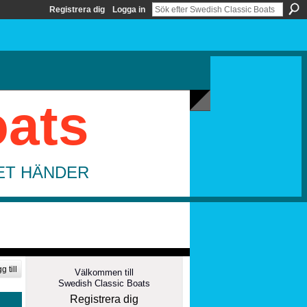
Registrera dig
Logga in
oats
DET HÄNDER
g till
Välkommen till
Swedish Classic Boats
Registrera dig