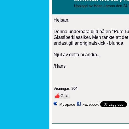
Upplagd av
Hans Larson
den 24 
Hejsan.
Denna underbara bild på en "Pure B
Glasfiberklassiker. Men tänkte att de
endast gillar originalskick - blunda.
Njut av detta ni andra....
/Hans
Visningar:
804
Gilla
MySpace
Facebook