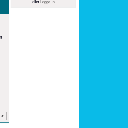
eller
Logga In
m
g >