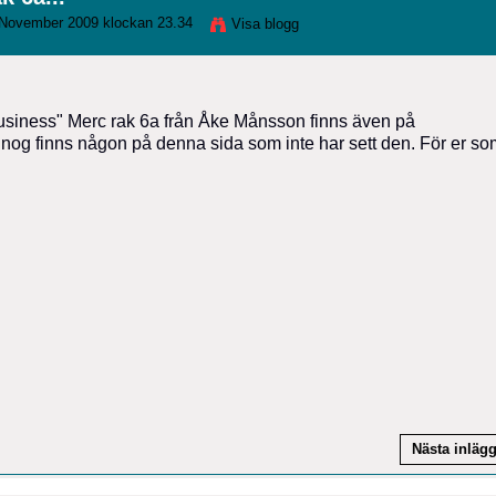
November 2009 klockan 23.34
Visa blogg
usiness" Merc rak 6a från Åke Månsson finns även på
t nog finns någon på denna sida som inte har sett den. För er so
Nästa inläg