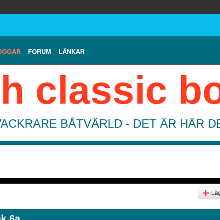
OGGAR
FORUM
LÄNKAR
h classic b
VACKRARE BÅTVÄRLD - DET ÄR HÄR 
Läg
 6a...