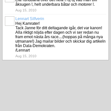
åksugen !, helt underbara båtar och motorer !.
Aug 15, 2010
Lennart Silfverin
Hej Kamrater!
Tack Janne för ditt deltagande igår, det var kanon!
Alla riktigt nöjda efter dagen och vi ser redan nu
fram emot nästa års race....(hoppas på många nya
utmanare!) Jag mailar bilder och skickar dig artikeln
från Dala-Demokraten.
/Lennart
Aug 15, 2010