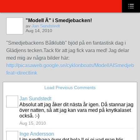
"Modell Ä" i Smedjebacken!
av
Jan Sundstedt
Aug 14, 2010
"Smedjebackens Båtklubb" bjöd på en fantastisk dag i
Glädjens tecken.Tack för att jag fick vara med! Jag delar
med mig av några bilder här:
http://picasaweb.google.se/cyklonboats/ModellAISmedjeba
feat=directlink
Load Previous Comments
Jan Sundstedt
Absolut att jag åker dit nästa år igen. Då stannar jag
över natten, så att jag kan vara med på knytkalaset
också. :-)
Aug 15, 2010
Inge Andersson
Lite rundbana över det hela !! oj oj vad man blir