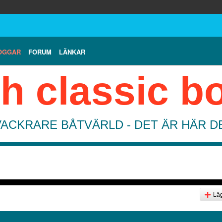
OGGAR
FORUM
LÄNKAR
h classic b
VACKRARE BÅTVÄRLD - DET ÄR HÄR 
Läg