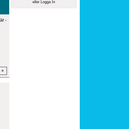
eller
Logga In
är -
g >