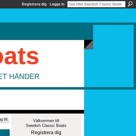
Registrera dig
Logga in
oats
DET HÄNDER
g till
Välkommen till
Swedish Classic Boats
Registrera dig