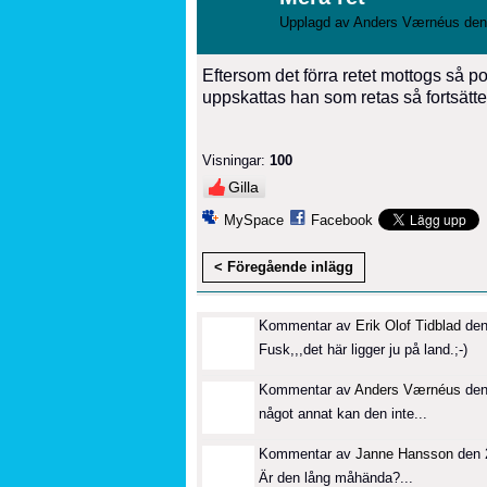
Upplagd av
Anders Værnéus
den
Eftersom det förra retet mottogs så posit
uppskattas han som retas så fortsätter
Visningar:
100
Gilla
MySpace
Facebook
< Föregående inlägg
Kommentar av
Erik Olof Tidblad
den
Fusk,,,det här ligger ju på land.;-)
Kommentar av
Anders Værnéus
den
något annat kan den inte...
Kommentar av
Janne Hansson
den 2
Är den lång måhända?...