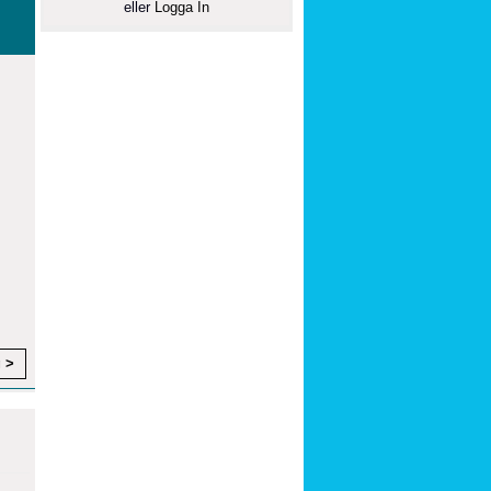
eller
Logga In
g >