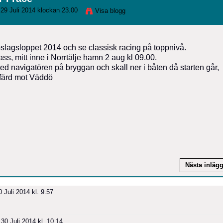
29 Juli 2014 klockan 23.00
Visa blogg
oslagsloppet 2014 och se classisk racing på toppnivå.
ass, mitt inne i Norrtälje hamn 2 aug kl 09.00.
ed navigatören på bryggan och skall ner i båten då starten går,
 färd mot Väddö
Nästa inläg
 Juli 2014 kl. 9.57
30 Juli 2014 kl. 10.14