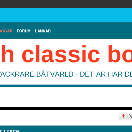
OGGAR
FORUM
LÄNKAR
h classic b
VACKRARE BÅTVÄRLD - DET ÄR HÄR 
Läg
 i race