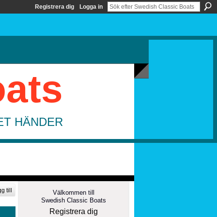
Registrera dig
Logga in
oats
DET HÄNDER
g till
Välkommen till
Swedish Classic Boats
Registrera dig