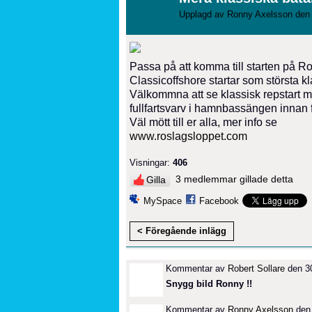
Upplagd av
Ronny Axelsson
den 
Passa på att komma till starten på R
Classicoffshore startar som största kl
Välkommna att se klassisk repstart m
fullfartsvarv i hamnbassängen innan
Väl mött till er alla, mer info se
www.roslagsloppet.com
Visningar:
406
3 medlemmar gillade detta
Gilla
MySpace
Facebook
< Föregående inlägg
Kommentar av
Robert Sollare
den 30
Snygg bild Ronny !!
Kommentar av
Ronny Axelsson
den 