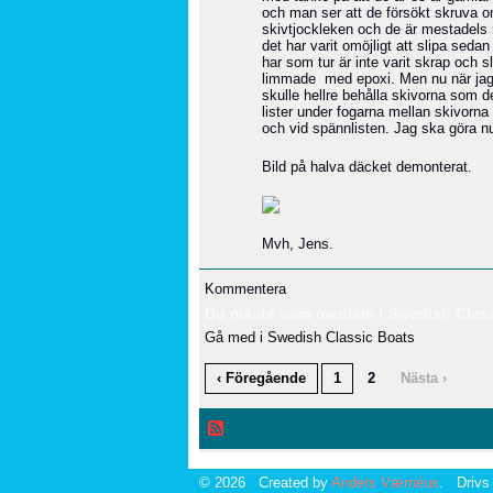
och man ser att de försökt skruva om
skivtjockleken och de är mestadels 
det har varit omöjligt att slipa sed
har som tur är inte varit skrap och
limmade med epoxi. Men nu när jag se
skulle hellre behålla skivorna som de
lister under fogarna mellan skivorn
och vid spännlisten. Jag ska göra n
Bild på halva däcket demonterat.
Mvh, Jens.
Kommentera
Du måste vara medlem i Swedish Classi
Gå med i Swedish Classic Boats
‹ Föregående
1
2
Nästa ›
© 2026 Created by
Anders Værnéus
. Drivs