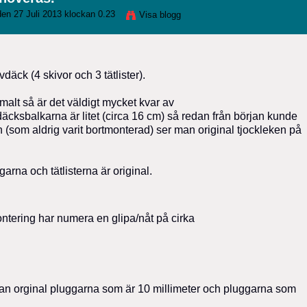
en 27 Juli 2013 klockan 0.23
Visa blogg
äck (4 skivor och 3 tätlister).
alt så är det väldigt mycket kvar av
äcksbalkarna är litet (circa 16 cm) så redan från början kunde
n (som aldrig varit bortmonterad) ser man original tjockleken på
arna och tätlisterna är original.
ontering har numera en glipa/nåt på cirka
lan orginal pluggarna som är 10 millimeter och pluggarna som