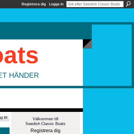
Registrera dig
Logga in
oats
DET HÄNDER
g till
Välkommen till
Swedish Classic Boats
Registrera dig