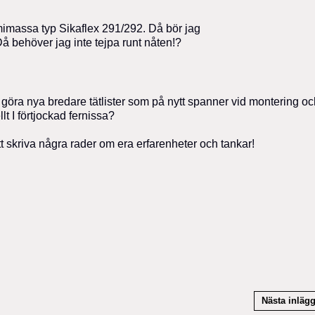
mmimassa typ Sikaflex 291/292. Då bör jag
Då behöver jag inte tejpa runt nåten!?
e göra nya bredare tätlister som på nytt spanner vid montering o
t I förtjockad fernissa?
att skriva några rader om era erfarenheter och tankar!
Nästa inläg