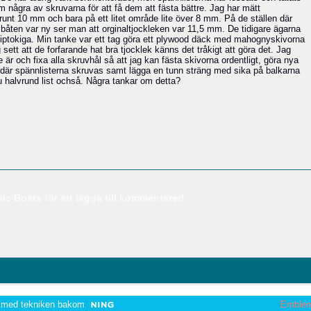
 några av skruvarna för att få dem att fästa bättre. Jag har mätt
runt 10 mm och bara på ett litet område lite över 8 mm. På de ställen där
an båten var ny ser man att orginaltjockleken var 11,5 mm. De tidigare ägarna
 sliptokiga. Min tanke var ett tag göra ett plywood däck med mahognyskivorna
tt att de forfarande hat bra tjocklek känns det tråkigt att göra det. Jag
 är och fixa alla skruvhål så att jag kan fästa skivorna ordentligt, göra nya
a där spännlisterna skruvas samt lägga en tunn sträng med sika på balkarna
u halvrund list ochså. Några tankar om detta?
c Boats för att lägga till kommentarer!
 med tekniken bakom
Emble