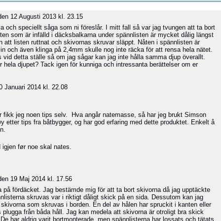
en 12 Augusti 2013 kl. 23.15
 och speciellt såga som ni föreslår. I mitt fall så var jag tvungen att ta bort
ten som är infälld i däcksbalkarna under spännlisten är mycket dålig längst
en att listen ruttnat och skivornas skruvar släppt. Nåten i spännlisten är
 in och även klinga på 2,4mm skulle nog inte räcka för att rensa hela nätet.
vid detta ställe så om jag sågar kan jag inte hålla samma djup överallt.
r hela djupet? Tack igen för kunniga och intressanta berättelser om er
 Januari 2014 kl. 22.08
 fikk jeg noen tips selv. Hva angår natemasse, så har jeg brukt Simson
etter tips fra båtbygger, og har god erfaring med dette produktet. Enkelt å
in.
d igjen før noe skal nates.
en 19 Maj 2014 kl. 17.56
a på fördäcket. Jag bestämde mig för att ta bort skivorna då jag upptäckte
nnlisterna skruvas var i riktigt dåligt skick på en sida. Dessutom kan jag
 skivorna som skruvas i borden. En del av hålen har spruckit i kanten eller
 plugga från båda håll. Jag kan medela att skivorna är otroligt bra skick
De har aldrig varit bortmonterade, men spännlisterna har lossats och tätats