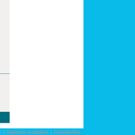
m
|
Rapportera en händelse
|
Användarvillkor