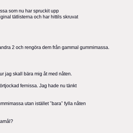
ssa som nu har spruckit upp
riginal tätlisterna och har hittils skruvat
de andra 2 och rengöra dem från gammal gummimassa.
hur jag skall bära mig åt med nåten.
 förtjockad fernissa. Jag hade nu tänkt
ummimassa utan istället "bara" fylla nåten
ndamål?