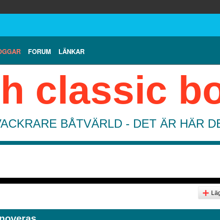
OGGAR
FORUM
LÄNKAR
h classic b
VACKRARE BÅTVÄRLD - DET ÄR HÄR 
Läg
noveras.