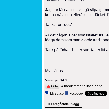
Sikaflex 291 eller 292?
Jag har läst att det ska gå slipa gu
kunna nåta och efteråt slipa däcket. 
Tankar om det?
Är det någon av er som istället skull
lägga dem som man gjorde traditionell
Tack på förhand till er som tar er tid 
Mvh, Jens.
Visningar:
1452
4 medlemmar gillade detta
Gilla
MySpace
Facebook
< Föregående inlägg