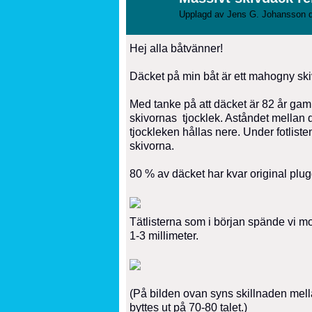
Upplagd av
Jens G. Johansson
d
Hej alla båtvänner!
Däcket på min båt är ett mahogny skivd
Med tanke på att däcket är 82 år gamm
skivornas tjocklek. Aståndet mellan d
tjockleken hållas nere. Under fotliste
skivorna.
80 % av däcket har kvar original plugg
Tätlisterna som i början spände vi m
1-3 millimeter.
(På bilden ovan syns skillnaden mel
byttes ut på 70-80 talet.)