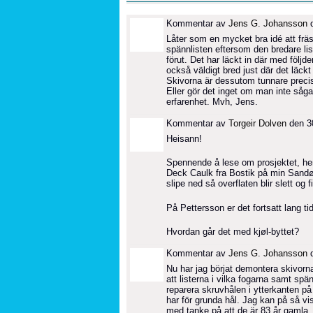
Kommentar av
Jens G. Johansson
d
Låter som en mycket bra idé att fräsa
spännlisten eftersom den bredare lis
förut. Det har läckt in där med följd
också väldigt bred just där det läckt
Skivorna är dessutom tunnare precis 
Eller gör det inget om man inte såga
erfarenhet. Mvh, Jens.
Kommentar av
Torgeir Dolven
den 30
Heisann!
Spennende å lese om prosjektet, her
Deck Caulk fra Bostik på min Sandøy 
slipe ned så overflaten blir slett og f
På Pettersson er det fortsatt lang ti
Hvordan går det med kjøl-byttet?
Kommentar av
Jens G. Johansson
d
Nu har jag börjat demontera skivorn
att listerna i vilka fogarna samt spä
reparera skruvhålen i ytterkanten på
har för grunda hål. Jag kan på så vis
med tanke på att de är 83 år gamla. 