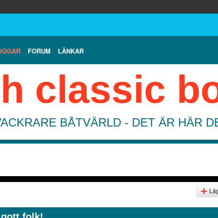
OGGAR
FORUM
LÄNKAR
h classic b
VACKRARE BÅTVÄRLD - DET ÄR HÄR 
Läg
gott folk!