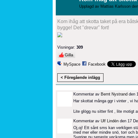
Upplagd av
Mattias Karlsson
den
Kom ihåg att skotta taket på era båtsk
bygge! Det "drevar" fort!
Visningar:
309
Gilla
MySpace
Facebook
< Föregående inlägg
Kommentar av
Bernt Nystrand
den 1
Har skottat många ggr i vinter , vi h
Lite glögg nu sitter fint , lite motigt 
Kommentar av
Ulf Lindén
den 17 De
Oj,oj! Ett sånt sms kan verkligen stä
med mer eller mindre snö, torr och bl
Sverige nu senaste veckorna men jag