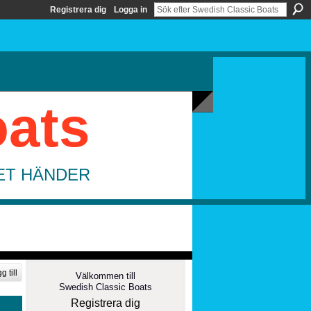
Registrera dig
Logga in
oats
DET HÄNDER
g till
Välkommen till
Swedish Classic Boats
Registrera dig