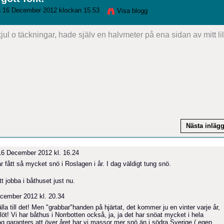
 16 December 2012 klockan 15.53
Visa blogg
jul o täckningar, hade själv en halvmeter på ena sidan av mitt lil
Nästa inläg
6 December 2012 kl. 16.24
ar fått så mycket snö i Roslagen i år. I dag väldigt tung snö.
att jobba i båthuset just nu.
cember 2012 kl. 20.34
lla till det! Men "grabbar"handen på hjärtat, det kommer ju en vinter varje år,
öt! Vi har båthus i Norrbotten också, ja, ja det har snöat mycket i hela
 garanters att över året har vi massor mer snö än i södra Sverige ( egen