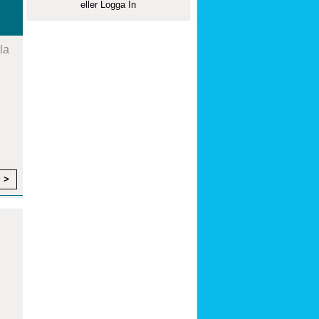
eller
Logga In
la
g >