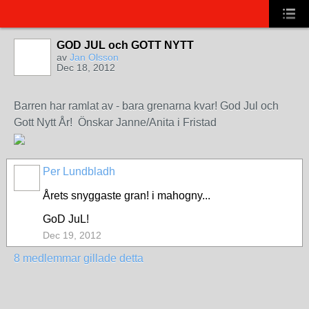
GOD JUL och GOTT NYTT
av
Jan Olsson
Dec 18, 2012
Barren har ramlat av - bara grenarna kvar! God Jul och
Gott Nytt År! Önskar Janne/Anita i Fristad
Per Lundbladh
Årets snyggaste gran! i mahogny...
GoD JuL!
Dec 19, 2012
8 medlemmar gillade detta