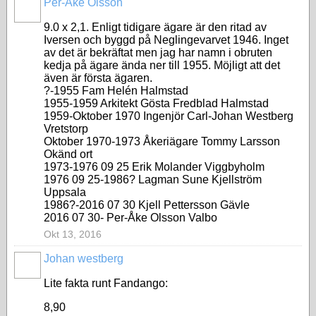
Per-Åke Olsson
9.0 x 2,1. Enligt tidigare ägare är den ritad av
Iversen och byggd på Neglingevarvet 1946. Inget
av det är bekräftat men jag har namn i obruten
kedja på ägare ända ner till 1955. Möjligt att det
även är första ägaren.
?-1955 Fam Helén Halmstad
1955-1959 Arkitekt Gösta Fredblad Halmstad
1959-Oktober 1970 Ingenjör Carl-Johan Westberg
Vretstorp
Oktober 1970-1973 Åkeriägare Tommy Larsson
Okänd ort
1973-1976 09 25 Erik Molander Viggbyholm
1976 09 25-1986? Lagman Sune Kjellström
Uppsala
1986?-2016 07 30 Kjell Pettersson Gävle
2016 07 30- Per-Åke Olsson Valbo
Okt 13, 2016
Johan westberg
Lite fakta runt Fandango:
8,90