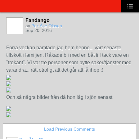
Fandango
av
Per-Åke Olsson
Sep 20, 2016
Förra veckan hämtade jag hem henne... vårt senaste
tillskott i familjen. Råkade bli med en båt till tack vare en
"trekant". Vi var tre personer som bytte saker/tjänster med
varandra... rätt otroligt att det går att få ihop :)
Och så några bilder från då hon låg i sjön senast.
Load Previous Comments