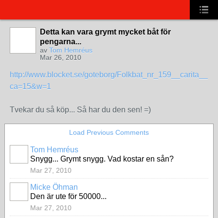
Detta kan vara grymt mycket båt för
pengarna...
av
Tom Hemréus
Mar 26, 2010
http://www.blocket.se/goteborg/Folkbat_nr_159__carita_
ca=15&w=1
Tvekar du så köp... Så har du den sen! =)
Load Previous Comments
Tom Hemréus
Snygg... Grymt snygg. Vad kostar en sån?
Mar 27, 2010
Micke Öhman
Den är ute för 50000...
Mar 27, 2010