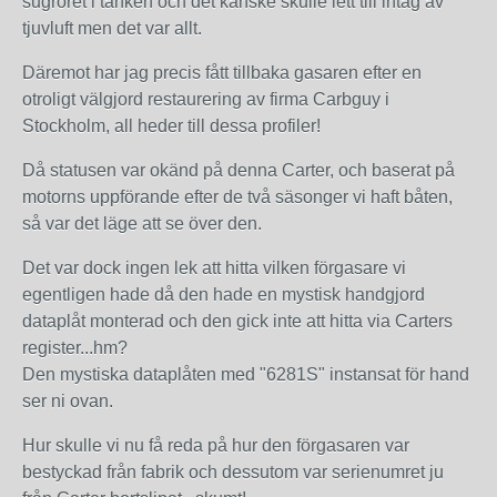
sugröret i tanken och det kanske skulle lett till intag av
tjuvluft men det var allt.
Däremot har jag precis fått tillbaka gasaren efter en
otroligt välgjord restaurering av firma Carbguy i
Stockholm, all heder till dessa profiler!
Då statusen var okänd på denna Carter, och baserat på
motorns uppförande efter de två säsonger vi haft båten,
så var det läge att se över den.
Det var dock ingen lek att hitta vilken förgasare vi
egentligen hade då den hade en mystisk handgjord
dataplåt monterad och den gick inte att hitta via Carters
register...hm?
Den mystiska dataplåten med "6281S" instansat för hand
ser ni ovan.
Hur skulle vi nu få reda på hur den förgasaren var
bestyckad från fabrik och dessutom var serienumret ju