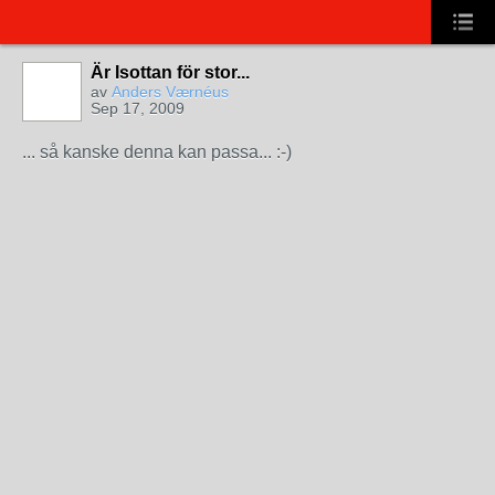
Är Isottan för stor...
av
Anders Værnéus
Sep 17, 2009
... så kanske denna kan passa... :-)