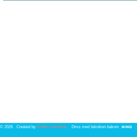
© 2026 Created by
Anders Værnéus
. Drivs med tekniken bakom