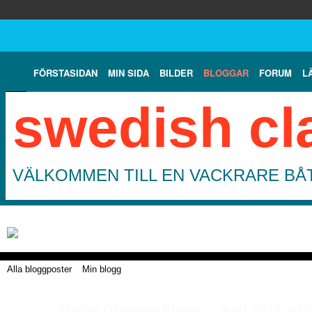
FÖRSTASIDAN
MIN SIDA
BILDER
BLOGGAR
FORUM
L
swedish cl
VÄLKOMMEN TILL EN VACKRARE BÅT
Alla bloggposter
Min blogg
Micke Öhmans blogg -- Juni 2011 ark