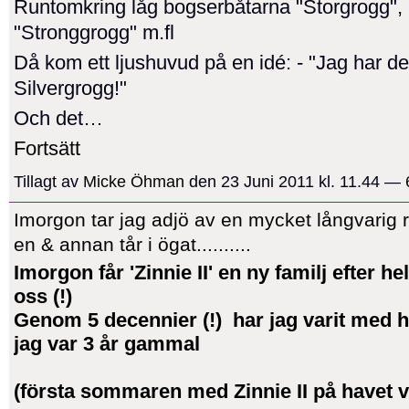
Runtomkring låg bogserbåtarna "Storgrogg",
"Stronggrogg" m.fl
Då kom ett ljushuvud på en idé: - "Jag har de
Silvergrogg!"
Och det…
Fortsätt
Tillagt av
Micke Öhman
den 23 Juni 2011 kl. 11.44 —
Imorgon tar jag adjö av en mycket långvarig 
en & annan tår i ögat..........
Imorgon får 'Zinnie II' en ny familj efter he
oss (!)
Genom 5 decennier (!) har jag varit med 
jag var 3 år gammal
(första sommaren med Zinnie II på havet 