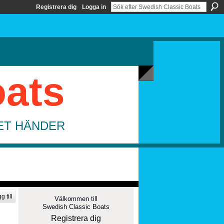
Registrera dig
Logga in
oats
DET HÄNDER
g till
Välkommen till
Swedish Classic Boats
Registrera dig