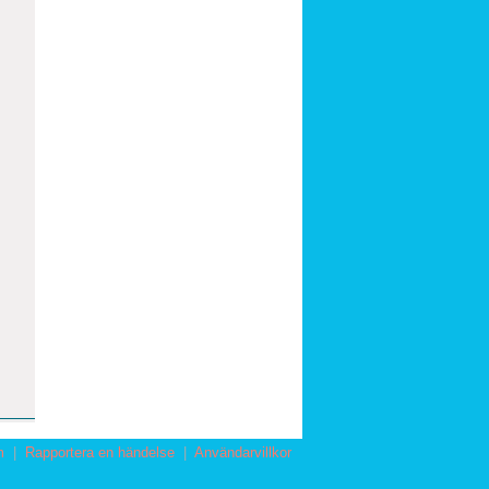
m
|
Rapportera en händelse
|
Användarvillkor