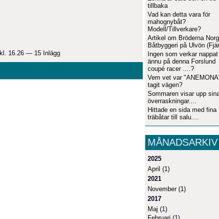
tillbaka
Vad kan detta vara för
mahognybåt?
Modell/Tillverkare?
Artikel om Bröderna Nor
Båtbyggeri på Ulvön (Fjä
 kl. 16.26 —
15 Inlägg
Ingen som verkar nappat
ännu på denna Forslund
coupé racer ....?
Vem vet var "ANEMONA
tagit vägen?
Sommaren visar upp sin
överraskningar....
Hittade en sida med fina
träbåtar till salu....
MÅNADSARKIV
2025
April
(1)
2021
November
(1)
2017
Maj
(1)
Februari
(1)