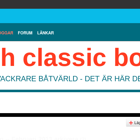
OGGAR
FORUM
LÄNKAR
h classic b
VACKRARE BÅTVÄRLD - DET ÄR HÄR 
Läg
 -- Februari 2013 arkivera
(2)