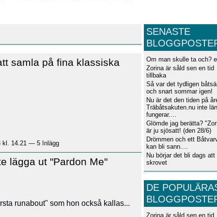
SENASTE
BLOGGPOSTE
Om man skulle ta och? el
tt samla på fina klassiska
Zorina är såld sen en tid
tillbaka
Så var det tydligen båts
och snart sommar igen!
Nu är det den tiden på år
Träbåtsakuten.nu inte lä
fungerar....
Glömde jag berätta? "Zor
är ju sjösatt! (den 28/6)
Drömmen och ett Båtvar
3 kl. 14.21 —
5 Inlägg
kan bli sann....
Nu börjar det bli dags att 
te lägga ut "Pardon Me"
skrovet
DE POPULÄRA
BLOGGPOSTE
örsta runabout" som hon också kallas...
Zorina är såld sen en tid