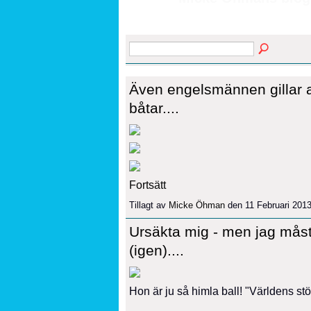
Även engelsmännen gillar a
båtar....
Fortsätt
Tillagt av
Micke Öhman
den 11 Februari 201
Ursäkta mig - men jag mås
(igen)....
Hon är ju så himla ball! "Världens st