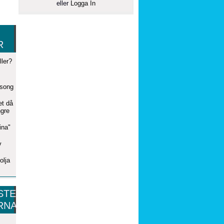
eller
Logga In
R
ler?
äsong
et då
ngre
ina"
v
olja
STE
RNA