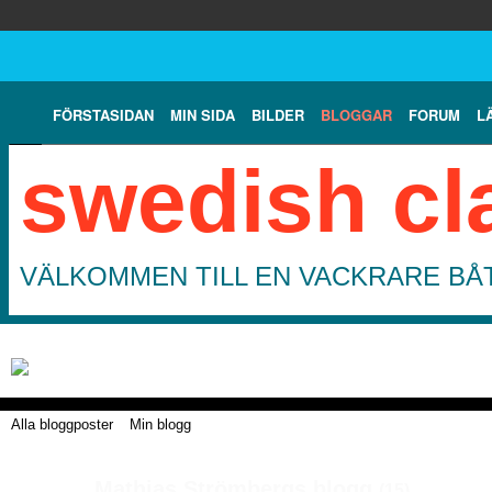
FÖRSTASIDAN
MIN SIDA
BILDER
BLOGGAR
FORUM
L
swedish cl
VÄLKOMMEN TILL EN VACKRARE BÅT
Alla bloggposter
Min blogg
Mathias Strömbergs blogg
(15)