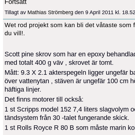
Fortsätt
Tillagt av
Mathias Strömberg
den 9 April 2011 kl. 18.
Wet rod projekt som kan bli det våtaste som 
du vill!.
Scott pine skrov som har en epoxy behandla
med totalt 400 g väv , skrovet är tomt.
Mått: 9.3 X 2.1 akterspegeln ligger ungefär 
över vattenytan , stäven är ungefär 100 cm h
häftiga linjer.
Det finns motorer till också:
1 st Scripps model 152 7,4 liters slagvolym 
tändsystem från 30 -talet fungerande skick.
1 st Rolls Royce R 80 B som måste marin ko