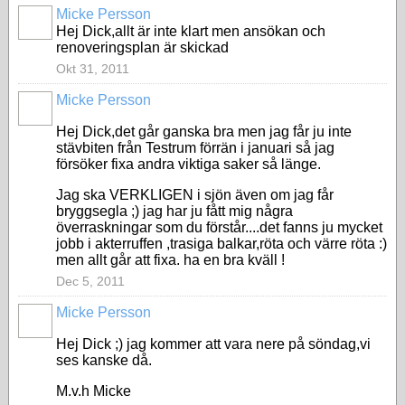
Micke Persson
Hej Dick,allt är inte klart men ansökan och
renoveringsplan är skickad
Okt 31, 2011
Micke Persson
Hej Dick,det går ganska bra men jag får ju inte
stävbiten från Testrum förrän i januari så jag
försöker fixa andra viktiga saker så länge.
Jag ska VERKLIGEN i sjön även om jag får
bryggsegla ;) jag har ju fått mig några
överraskningar som du förstår....det fanns ju mycket
jobb i akterruffen ,trasiga balkar,röta och värre röta :)
men allt går att fixa. ha en bra kväll !
Dec 5, 2011
Micke Persson
Hej Dick ;) jag kommer att vara nere på söndag,vi
ses kanske då.
M.v.h Micke