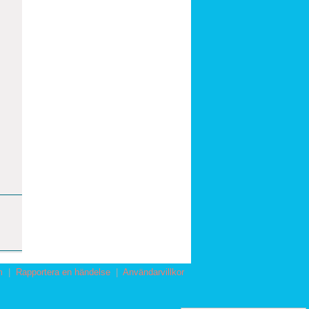
m
|
Rapportera en händelse
|
Användarvillkor