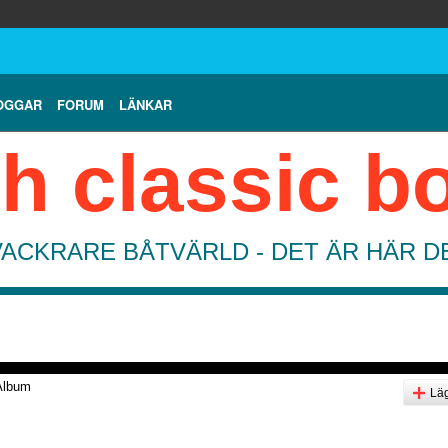
OGGAR
FORUM
LÄNKAR
h classic b
VACKRARE BÅTVÄRLD - DET ÄR HÄR 
Album
Läg