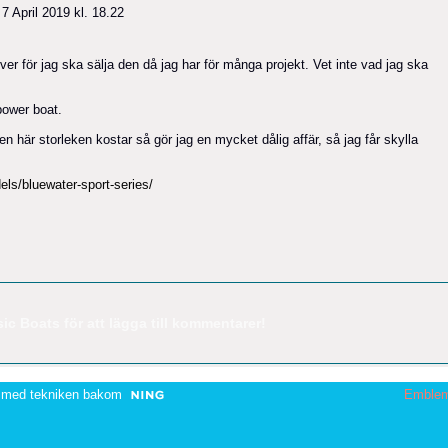
7 April 2019 kl. 18.22
möver för jag ska sälja den då jag har för många projekt. Vet inte vad jag ska
power boat.
 här storleken kostar så gör jag en mycket dålig affär, så jag får skylla
ls/bluewater-sport-series/
c Boats för att lägga till kommentarer!
 med tekniken bakom
Emble