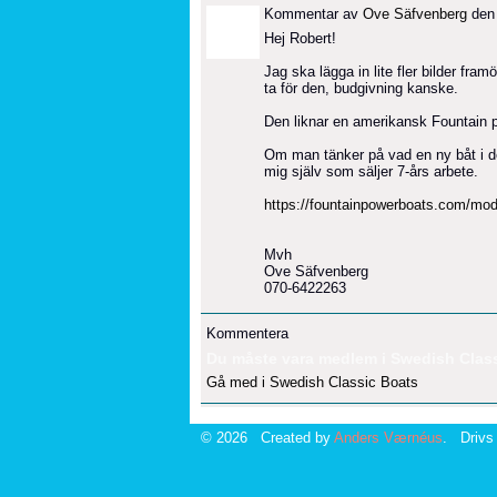
Kommentar av
Ove Säfvenberg
den 
Hej Robert!
Jag ska lägga in lite fler bilder fra
ta för den, budgivning kanske.
Den liknar en amerikansk Fountain 
Om man tänker på vad en ny båt i den
mig själv som säljer 7-års arbete.
https://fountainpowerboats.com/mode
Mvh
Ove Säfvenberg
070-6422263
Kommentera
Du måste vara medlem i Swedish Classi
Gå med i Swedish Classic Boats
© 2026 Created by
Anders Værnéus
. Drivs