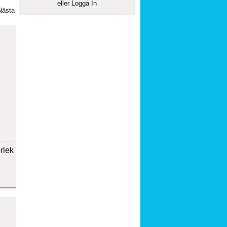
eller
Logga In
Nästa
orlek