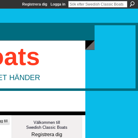
Registrera dig
Logga in
oats
DET HÄNDER
g till
Välkommen till
Swedish Classic Boats
Registrera dig