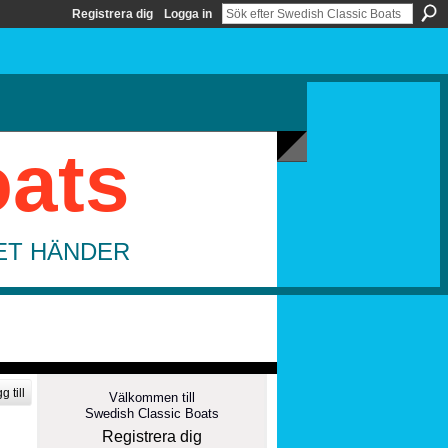
Registrera dig
Logga in
oats
DET HÄNDER
g till
Välkommen till
Swedish Classic Boats
Registrera dig