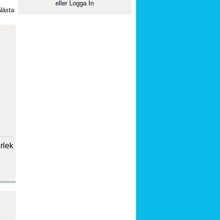
eller
Logga In
Nästa
orlek