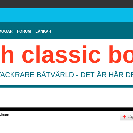
OGGAR
FORUM
LÄNKAR
h classic b
VACKRARE BÅTVÄRLD - DET ÄR HÄR 
Album
Läg