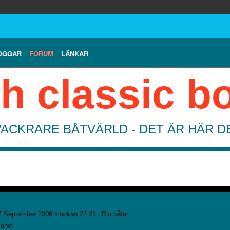
OGGAR
FORUM
LÄNKAR
h classic b
VACKRARE BÅTVÄRLD - DET ÄR HÄR 
 September 2009 klockan 22.31 i
Rio båtar
ioner