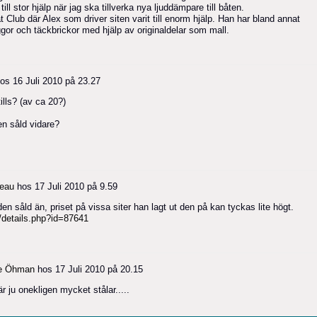
l stor hjälp när jag ska tillverka nya ljuddämpare till båten.
 Club där Alex som driver siten varit till enorm hjälp. Han har bland annat
laggor och täckbrickor med hjälp av originaldelar som mall.
os
16 Juli 2010 på 23.27
tills? (av ca 20?)
en såld vidare?
eau
hos
17 Juli 2010 på 9.59
 den såld än, priset på vissa siter han lagt ut den på kan tyckas lite högt.
/details.php?id=87641
e Öhman
hos
17 Juli 2010 på 20.15
är ju onekligen mycket stålar.....