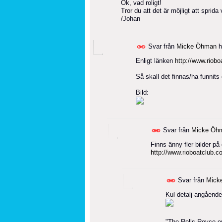
Ok, vad roligt!
Tror du att det är möjligt att sprida
/Johan
Svar från
Micke Öhman
h
Enligt länken
http://www.riobo
Så skall det finnas/ha funnit
Bild:
Svar från
Micke Öh
Finns änny fler bilder p
http://www.rioboatclub.c
Svar från
Mick
Kul detalj angående
"The Rolls Royce e