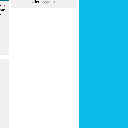
eller
Logga In
Rio
igen
y