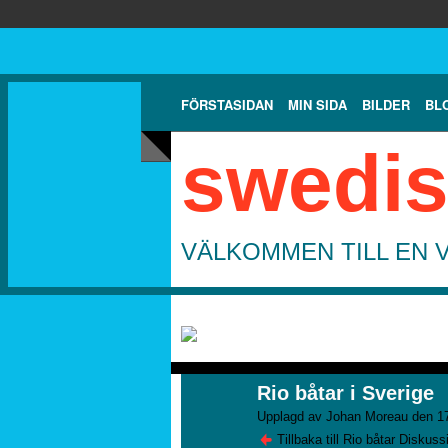
FÖRSTASIDAN
MIN SIDA
BILDER
BL
swedis
VÄLKOMMEN TILL EN 
Rio båtar i Sverige
Upplagd av
Johan Moreau
den 17
Tillbaka till Rio båtar Diskuss