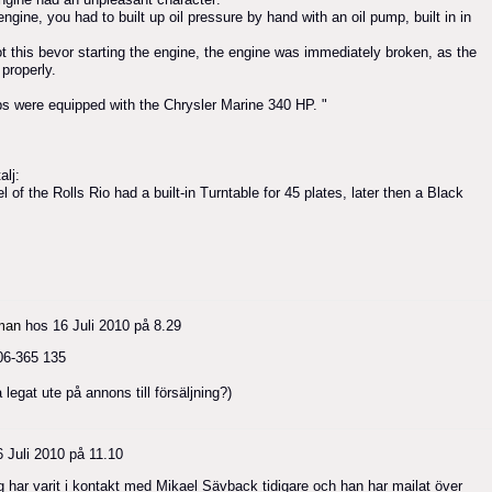
engine, you had to built up oil pressure by hand with an oil pump, built in in
got this bevor starting the engine, the engine was immediately broken, as the
properly.
ips were equipped with the Chrysler Marine 340 HP. "
alj:
l of the Rolls Rio had a built-in Turntable for 45 plates, later then a Black
man
hos
16 Juli 2010 på 8.29
06-365 135
legat ute på annons till försäljning?)
6 Juli 2010 på 11.10
Jag har varit i kontakt med Mikael Sävback tidigare och han har mailat över