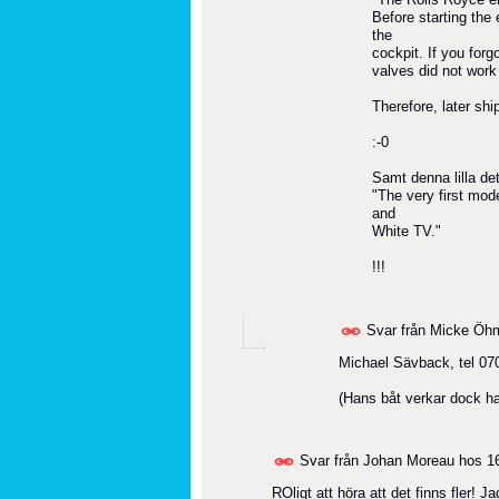
Before starting the 
the
cockpit. If you for
valves did not work 
Therefore, later sh
:-0
Samt denna lilla det
"The very first mode
and
White TV."
!!!
Svar från
Micke Öh
Michael Sävback, tel 07
(Hans båt verkar dock ha 
Svar från
Johan Moreau
hos
1
ROligt att höra att det finns fler! 