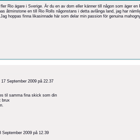
å fler Rio ägare i Sverige. Är du en av dom eller känner till någon som äger en 
nas åtminstone en till Rio Rolls någonstans i detta avlånga land, jag har näml
pp. Jag hoppas finna likasinnade här som delar min passion för genuina mahogn
s
17 September 2009 på 22.37
es til samma fina skick som din
t brux
n.
8 September 2009 på 12.39