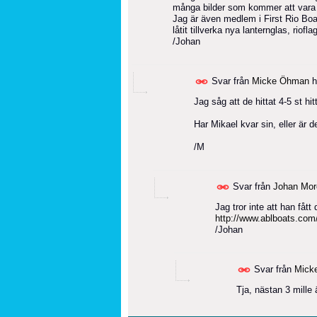
många bilder som kommer att vara til
Jag är även medlem i First Rio Boat
låtit tillverka nya lanternglas, riof
/Johan
Svar från
Micke Öhman
h
Jag såg att de hittat 4-5 st hit
Har Mikael kvar sin, eller är d
/M
Svar från
Johan Mor
Jag tror inte att han fått
http://www.ablboats.com
/Johan
Svar från
Mick
Tja, nästan 3 mille 