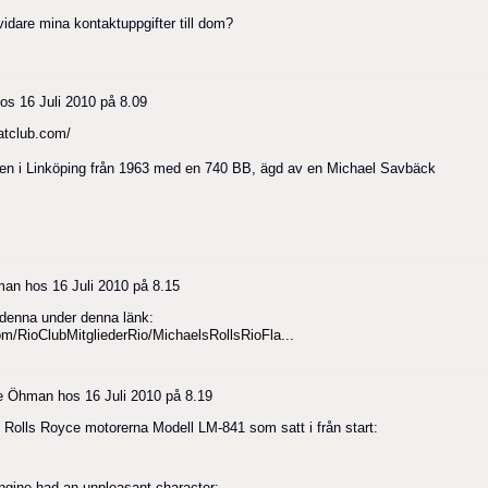
 vidare mina kontaktuppgifter till dom?
os
16 Juli 2010 på 8.09
atclub.com/
s en i Linköping från 1963 med en 740 BB, ägd av en Michael Savbäck
man
hos
16 Juli 2010 på 8.15
å denna under denna länk:
om/RioClubMitgliederRio/MichaelsRollsRioFla...
e Öhman
hos
16 Juli 2010 på 8.19
 Rolls Royce motorerna Modell LM-841 som satt i från start:
ngine had an unpleasant character: