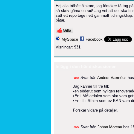
Hej alla träbåtsälskare, jag försöker få tag p
så skriv gärna en rad! Jag vet att det ska fin
sätt ett reportage i ett gammalt tidningskli
båtar.
Gilla
MySpace
Facebook
Visningar:
931
Inlägg i den här diskussionen
Svar från
Anders Værnéus
ho
Jag känner till tre till:
•en söderut som nyligen renoverad
•En i MÄlardalen som ska vara got
•En till i Sthlm som ev KAN vara di
Forskar vidare på detaljer.
Svar från
Johan Moreau
hos
1