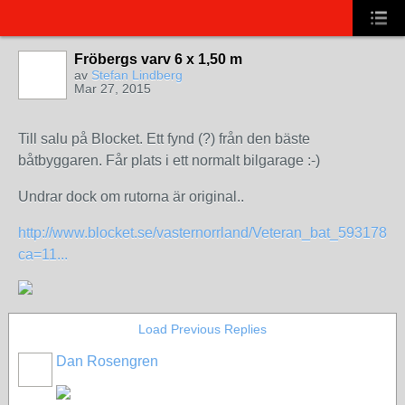
Fröbergs varv 6 x 1,50 m
av
Stefan Lindberg
Mar 27, 2015
Till salu på Blocket. Ett fynd (?) från den bäste
båtbyggaren. Får plats i ett normalt bilgarage :-)
Undrar dock om rutorna är original..
http://www.blocket.se/vasternorrland/Veteran_bat_59317896
ca=11...
Load Previous Replies
Dan Rosengren