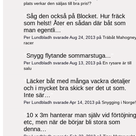
plats verkar den säljas till bra pris!?
"
Såg den också på Blocket. Hur fräck
som helst! Åter en sådan där båt som
man egentli…
"
Per Lundbladh svarade Aug 24, 2013 på
Träbåt Mahogne
racer
"
Snygg flytande sommarstuga...
"
Per Lundbladh svarade Aug 13, 2013 på
En rysare är till
salu
"
Läcker båt med många vackra detaljer
och i mycket bra skick ser det ut som.
Inte sär…
"
Per Lundbladh svarade Apr 14, 2013 på
Snygging i Norge!
"
10 x 3m hanterar man själv vid förtöjnin
etc, men när de börjar bli stora som
denna…
"