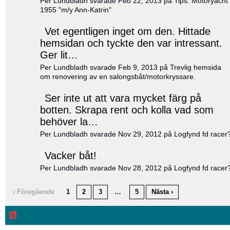
Per Lundbladh svarade Feb 22, 2013 på
Tips: Motoryacht
1955 "m/y Ann-Katrin"
"
Vet egentligen inget om den. Hittade
hemsidan och tyckte den var intressant.
Ger lit…
"
Per Lundbladh svarade Feb 9, 2013 på
Trevlig hemsida
om renovering av en salongsbåt/motorkryssare.
"
Ser inte ut att vara mycket färg på
botten. Skrapa rent och kolla vad som
behöver la…
"
Per Lundbladh svarade Nov 29, 2012 på
Logfynd fd racer
"
Vacker båt!
"
Per Lundbladh svarade Nov 28, 2012 på
Logfynd fd racer
‹ Föregående
1
2
3
…
5
Nästa ›