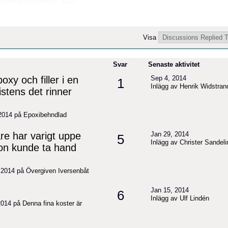
(51)
Visa
Svar
Senaste aktivitet
oxy och filler i en
Sep 4, 2014
1
Inlägg av Henrik Widstran
stens det rinner
 2014 på
Epoxibehndlad
e har varigt uppe
Jan 29, 2014
5
Inlägg av Christer Sandeli
on kunde ta hand
, 2014 på
Övergiven Iversenbåt
Jan 15, 2014
6
Inlägg av Ulf Lindén
 2014 på
Denna fina koster är