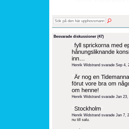
Besvarade diskussioner (47)
"
fyll sprickorna med ep
hånungsliknande konsi
inn…
"
Henrik Widstrand svarade Sep 4,
"
Är nog en Tidemannar
förut vore bra om någ
om henne!
"
Henrik Widstrand svarade Jan 23
"
Stockholm
"
Henrik Widstrand svarade Jan 7,
nu till salu.