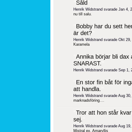
"
Såld
"
Henrik Widstrand svarade Jan 4,
nu till salu.
"
Bobby har du sett hen
är det?
"
Henrik Widstrand svarade Okt 29
Karamela
"
Annika börjar bli dax 
SNARAST.
"
Henrik Widstrand svarade Sep 1,
"
En stor fin båt för in
att handla.
"
Henrik Widstrand svarade Aug 30
marknadsföring....
"
Tror att hon står kva
sej.
"
Henrik Widstrand svarade Aug 19
Mistral ex. Amaryllis