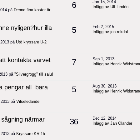
Jan 15, 2014
6
Inlägg av Ulf Lindén
 2014 på
Denna fina koster är
ne nyligen?hur illa
Feb 2, 2015
5
Inlägg av jon rekdal
, 2013 på
Utö kryssare U-2
att kontakta varvet
Sep 1, 2013
7
Inlägg av Henrik Widstran
 2013 på
"Silvergrogg" till salu!
ga pengar all bara
Aug 30, 2013
5
Inlägg av Henrik Widstran
, 2013 på
Vilseledande
r sågning närmar
Dec 12, 2014
36
Inlägg av Jan Ölander
, 2013 på
Kryssare KR 15