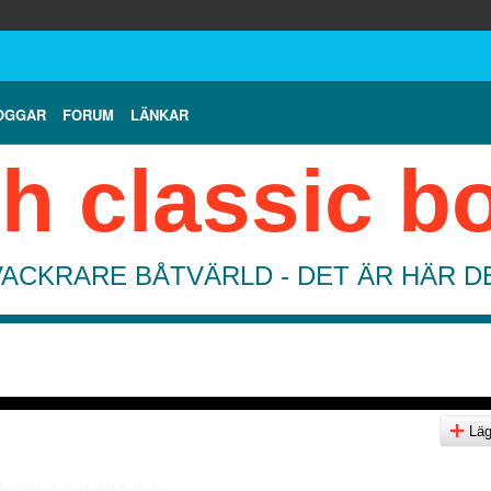
OGGAR
FORUM
LÄNKAR
h classic b
VACKRARE BÅTVÄRLD - DET ÄR HÄR 
Lägg
diskussioner