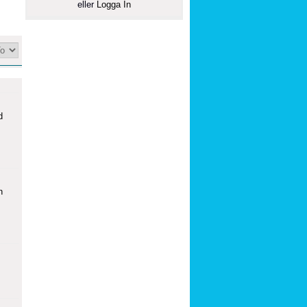
eller
Logga In
d
n