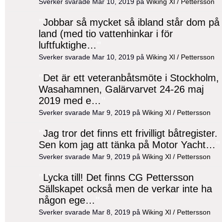
Sverker svarade Mar 10, 2019 på
Wiking Xl / Pettersson
"
Jobbar så mycket så ibland står dom på
land (med tio vattenhinkar i för
luftfuktighe…
"
Sverker svarade Mar 10, 2019 på
Wiking Xl / Pettersson
"
Det är ett veteranbåtsmöte i Stockholm,
Wasahamnen, Galärvarvet 24-26 maj
2019 med e…
"
Sverker svarade Mar 9, 2019 på
Wiking Xl / Pettersson
"
Jag tror det finns ett frivilligt båtregister.
Sen kom jag att tänka på Motor Yacht…
"
Sverker svarade Mar 9, 2019 på
Wiking Xl / Pettersson
"
Lycka till! Det finns CG Pettersson
Sällskapet också men de verkar inte ha
någon ege…
"
Sverker svarade Mar 8, 2019 på
Wiking Xl / Pettersson