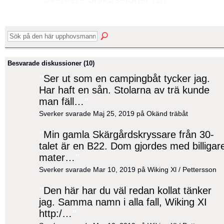
(11)
Besvarade diskussioner (10)
"
Ser ut som en campingbåt tycker jag.
Har haft en sån. Stolarna av trä kunde
man fäll…
"
Sverker svarade Maj 25, 2019 på
Okänd träbåt
"
Min gamla Skärgårdskryssare från 30-
talet är en B22. Dom gjordes med billigar
mater…
"
Sverker svarade Mar 10, 2019 på
Wiking Xl / Pettersson
"
Den här har du väl redan kollat tänker
jag. Samma namn i alla fall, Wiking XI
http:/…
"