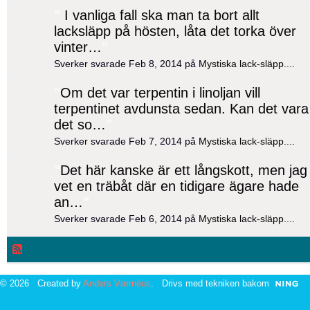
"
I vanliga fall ska man ta bort allt
lacksläpp på hösten, låta det torka över
vinter…
"
Sverker svarade Feb 8, 2014 på
Mystiska lack-släpp....
"
Om det var terpentin i linoljan vill
terpentinet avdunsta sedan. Kan det vara
det so…
"
Sverker svarade Feb 7, 2014 på
Mystiska lack-släpp....
"
Det här kanske är ett långskott, men jag
vet en träbåt där en tidigare ägare hade
an…
"
Sverker svarade Feb 6, 2014 på
Mystiska lack-släpp....
© 2026 Created by
Anders Værnéus
. Drivs med tekniken bakom