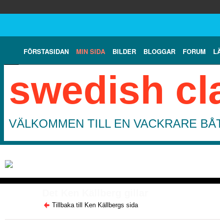
FÖRSTASIDAN
MIN SIDA
BILDER
BLOGGAR
FORUM
L
swedish cl
VÄLKOMMEN TILL EN VACKRARE BÅT
Det Ken Källberg gillar
Tillbaka till Ken Källbergs sida