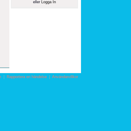
eller
Logga In
m
|
Rapportera en händelse
|
Användarvillkor