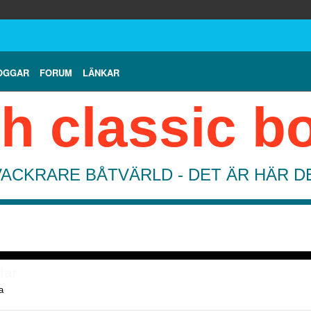
OGGAR
FORUM
LÄNKAR
h classic b
VACKRARE BÅTVÄRLD - DET ÄR HÄR 
lar
a