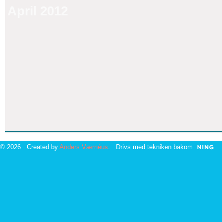
April 2012
© 2026 Created by
Anders Værnéus
. Drivs med tekniken bakom