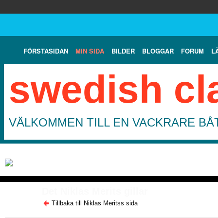
FÖRSTASIDAN
MIN SIDA
BILDER
BLOGGAR
FORUM
L
swedish cl
VÄLKOMMEN TILL EN VACKRARE BÅT
Det Niklas Merits gillar
Tillbaka till Niklas Meritss sida