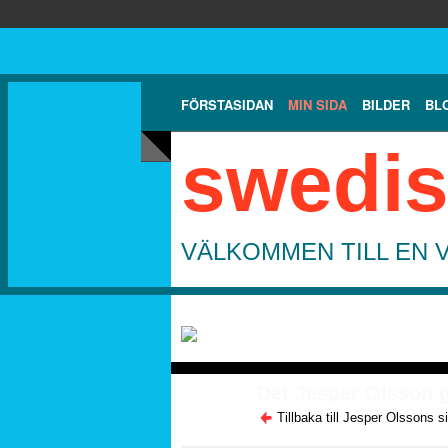
FÖRSTASIDAN
MIN SIDA
BILDER
BL
swedis
VÄLKOMMEN TILL EN 
Det Jesper Olsson g
Tillbaka till Jesper Olssons s