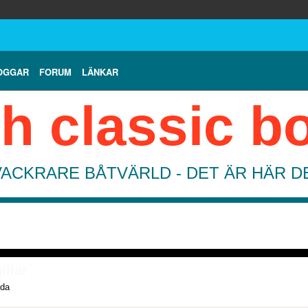
OGGAR
FORUM
LÄNKAR
h classic b
VACKRARE BÅTVÄRLD - DET ÄR HÄR 
illar
ida