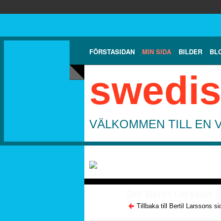
FÖRSTASIDAN
MIN SIDA
BILDER
BL
swedis
VÄLKOMMEN TILL EN 
Det Bertil Larsson g
Tillbaka till Bertil Larssons si