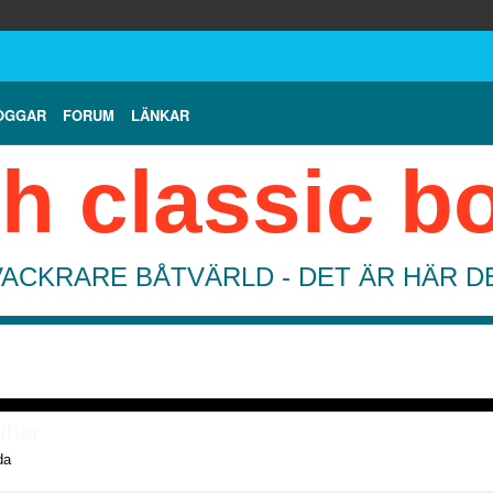
OGGAR
FORUM
LÄNKAR
h classic b
VACKRARE BÅTVÄRLD - DET ÄR HÄR 
illar
da