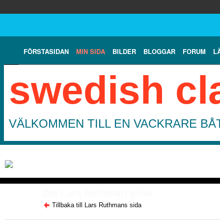
FÖRSTASIDAN
MIN SIDA
BILDER
BLOGGAR
FORUM
L
swedish cl
VÄLKOMMEN TILL EN VACKRARE BÅT
Det Lars Ruthman gillar
Tillbaka till Lars Ruthmans sida