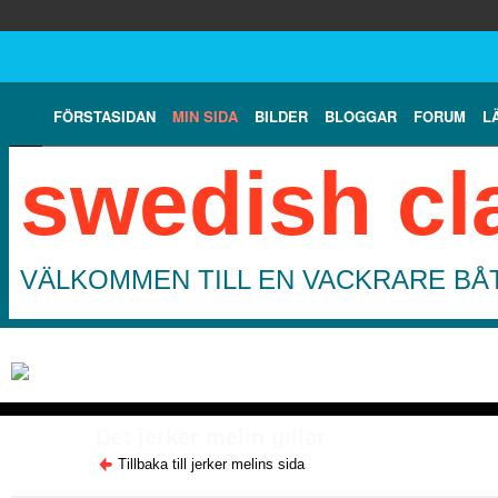
FÖRSTASIDAN
MIN SIDA
BILDER
BLOGGAR
FORUM
L
swedish cl
VÄLKOMMEN TILL EN VACKRARE BÅT
Det jerker melin gillar
Tillbaka till jerker melins sida