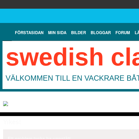
FÖRSTASIDAN
MIN SIDA
BILDER
BLOGGAR
FORUM
L
swedish cl
VÄLKOMMEN TILL EN VACKRARE BÅT
Yikes!
Ett problem tycks ha uppstått.