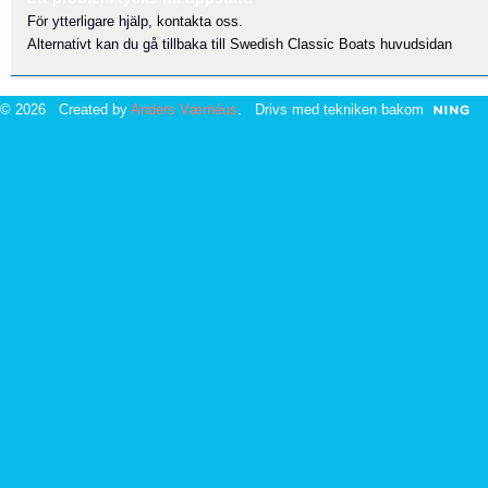
För ytterligare hjälp,
kontakta oss
.
Alternativt kan du gå tillbaka till
Swedish Classic Boats huvudsidan
© 2026 Created by
Anders Værnéus
. Drivs med tekniken bakom