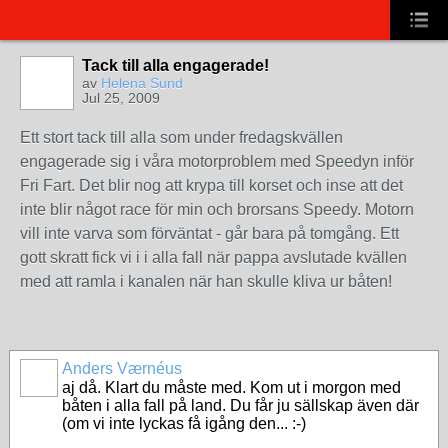
Tack till alla engagerade!
av
Helena Sund
Jul 25, 2009
Ett stort tack till alla som under fredagskvällen
engagerade sig i våra motorproblem med Speedyn inför
Fri Fart. Det blir nog att krypa till korset och inse att det
inte blir något race för min och brorsans Speedy. Motorn
vill inte varva som förväntat - går bara på tomgång. Ett
gott skratt fick vi i i alla fall när pappa avslutade kvällen
med att ramla i kanalen när han skulle kliva ur båten!
Anders Værnéus
aj då. Klart du måste med. Kom ut i morgon med
båten i alla fall på land. Du får ju sällskap även där
(om vi inte lyckas få igång den... :-)