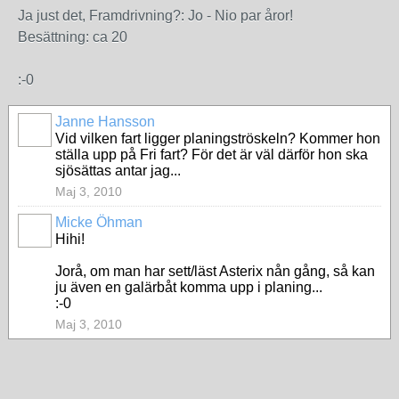
Ja just det, Framdrivning?: Jo - Nio par åror!
Besättning: ca 20
:-0
Janne Hansson
Vid vilken fart ligger planingströskeln? Kommer hon
ställa upp på Fri fart? För det är väl därför hon ska
sjösättas antar jag...
Maj 3, 2010
Micke Öhman
Hihi!
Jorå, om man har sett/läst Asterix nån gång, så kan
ju även en galärbåt komma upp i planing...
:-0
Maj 3, 2010