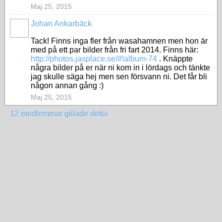
Maj 25, 2015
Johan Ankarbäck
Tack! Finns inga fler från wasahamnen men hon är
med på ett par bilder från fri fart 2014. Finns här:
http://photos.jasplace.se/#!album-74
. Knäppte
några bilder på er när ni kom in i lördags och tänkte
jag skulle säga hej men sen försvann ni. Det får bli
någon annan gång :)
Maj 25, 2015
12 medlemmar gillade detta