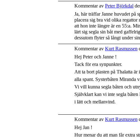
Kommentar av
Peter Björkdal
de
Ja, här träffar Janne huvudet på 
placera sig bra vid olika regatto
att hon inte längre är en 55:a. Mi
lärt sig segla sin båt med gaffelr
dessutom flyter så långt under sin 
Kommentar av
Kurt Rasmussen
d
Hej Peter och Janne !
Tack för era synpunkter.
Att ta bort plasten på Thalatta är 
alla spant. Systerbåten Miranda vä
Vi vill kunna segla båten och utny
Självklart kan vi inte segla båte
i lätt och mellanvind.
Kommentar av
Kurt Rasmussen
d
Hej Jan !
Hur menar du att man får extra st