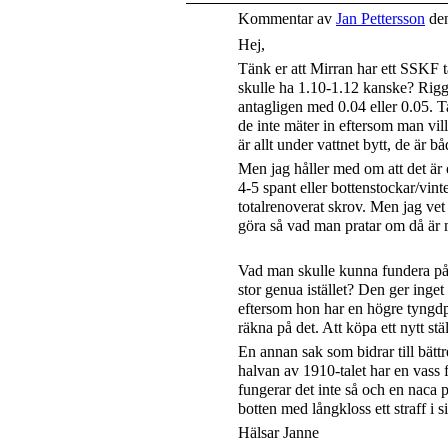
Kommentar av
Jan Pettersson
den
Hej,
Tänk er att Mirran har ett SSKF tal
skulle ha 1.10-1.12 kanske? Rigga
antagligen med 0.04 eller 0.05. T
de inte mäter in eftersom man vill
är allt under vattnet bytt, de är b
Men jag håller med om att det är 
4-5 spant eller bottenstockar/vint
totalrenoverat skrov. Men jag vet 
göra så vad man pratar om då är m
Vad man skulle kunna fundera på 
stor genua istället? Den ger inget
eftersom hon har en högre tyngdpun
räkna på det. Att köpa ett nytt stä
En annan sak som bidrar till bättre
halvan av 1910-talet har en vass f
fungerar det inte så och en naca p
botten med långkloss ett straff i s
Hälsar Janne