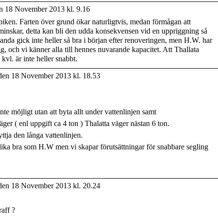
n 18 November 2013 kl. 9.16
spiken. Farten över grund ökar naturligtvis, medan förmågan att
r minskar, detta kan bli den udda konsekvensen vid en uppriggning så
randa gick inte heller så bra i början efter renoveringen, men H.W. har
igg, och vi känner alla till hennes nuvarande kapacitet. Att Thallata
kvl. är inte heller snabbt.
en 18 November 2013 kl. 18.53
inte möjligt utan att byta allt under vattenlinjen samt
ger ( enl uppgift ca 4 ton ) Thalatta väger nästan 6 ton.
ttja den långa vattenlinjen.
n lika bra som H.W men vi skapar förutsättningar för snabbare segling
en 18 November 2013 kl. 20.24
raff ?