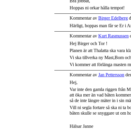
Bra jobbat,
Hoppas ni orkar hålla tempot!
Kommentar av
Birger Edelberg
d
Härligt, hoppas man får se Er i 
Kommentar av
Kurt Rasmussen
d
Hej Birger och Tor !
Planen är att Thalatta ska vara kla
Vi ska tillverka ny Mast,Bom och 
Vi kommer att förlänga masten med
Kommentar av
Jan Pettersson
den
Hej,
Var inte den gamla riggen från 
att öka mer än vad båten kommer a
så de inte längre mäter in i sin mä
Vill ni segla fortare så ska ni ta b
båten skulle se snyggare ut om hon
Hälsar Janne