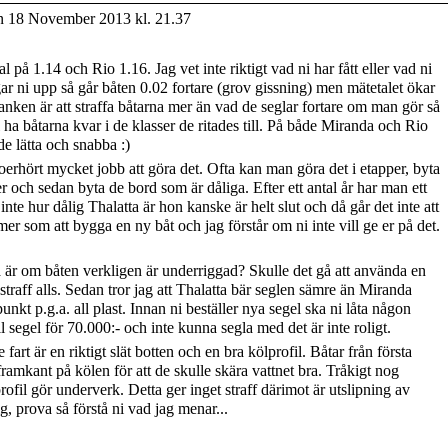
 18 November 2013 kl. 21.37
 på 1.14 och Rio 1.16. Jag vet inte riktigt vad ni har fått eller vad ni
r ni upp så går båten 0.02 fortare (grov gissning) men mätetalet ökar
anken är att straffa båtarna mer än vad de seglar fortare om man gör så
 ha båtarna kvar i de klasser de ritades till. På både Miranda och Rio
åde lätta och snabba :)
oerhört mycket jobb att göra det. Ofta kan man göra det i etapper, byta
er och sedan byta de bord som är dåliga. Efter ett antal år har man ett
inte hur dålig Thalatta är hon kanske är helt slut och då går det inte att
er som att bygga en ny båt och jag förstår om ni inte vill ge er på det.
är om båten verkligen är underriggad? Skulle det gå att använda en
 straff alls. Sedan tror jag att Thalatta bär seglen sämre än Miranda
kt p.g.a. all plast. Innan ni beställer nya segel ska ni låta någon
ll segel för 70.000:- och inte kunna segla med det är inte roligt.
 fart är en riktigt slät botten och en bra kölprofil. Båtar från första
ramkant på kölen för att de skulle skära vattnet bra. Tråkigt nog
rofil gör underverk. Detta ger inget straff därimot är utslipning av
ig, prova så förstå ni vad jag menar...