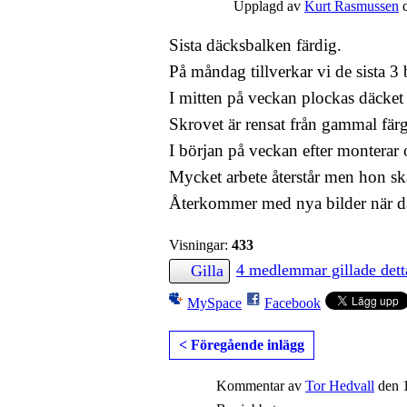
Upplagd av
Kurt Rasmussen
d
Sista däcksbalken färdig.
På måndag tillverkar vi de sista 3
I mitten på veckan plockas däcke
Skrovet är rensat från gammal färg
I början på veckan efter monterar 
Mycket arbete återstår men hon ska
Återkommer med nya bilder när däc
Visningar:
433
4 medlemmar gillade dett
Gilla
MySpace
Facebook
< Föregående inlägg
Kommentar av
Tor Hedvall
den 1