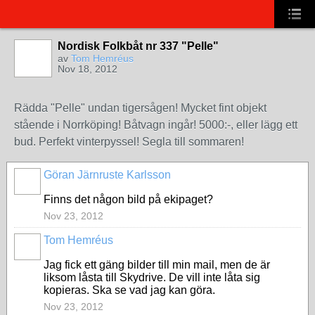
Nordisk Folkbåt nr 337 "Pelle"
av
Tom Hemréus
Nov 18, 2012
Rädda "Pelle" undan tigersågen! Mycket fint objekt
stående i Norrköping! Båtvagn ingår! 5000:-, eller lägg ett
bud. Perfekt vinterpyssel! Segla till sommaren!
Göran Järnruste Karlsson
Finns det någon bild på ekipaget?
Nov 23, 2012
Tom Hemréus
Jag fick ett gäng bilder till min mail, men de är
liksom låsta till Skydrive. De vill inte låta sig
kopieras. Ska se vad jag kan göra.
Nov 23, 2012